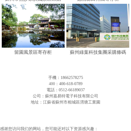
人臉識別寄存柜
留園風景區寄存柜
蘇州綠葉科技集團采購條碼
形寄存柜
手機：
18662578275
400：
400-618-0789
電話：
0512-66189037
公司：蘇州嘉易特電子科技有限公司
地址：江蘇省蘇州市相城區渭塘工業園
感谢您访问我们的网站，您可能还对以下资源感兴趣：