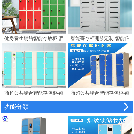
健身養生場館智能存放柜-酒
智能寄存柜開發定制-智能信
店浴室更衣柜賓館磁卡感應
報箱電子寄存柜
鎖柜桑拿更衣柜手腕卡
商超公共場合智能存包柜-超
商超公共場合智能存包柜-超
市智能儲物柜密碼柜電子存
市智能條碼寄存儲物柜電子
功能分類
包柜
存包柜