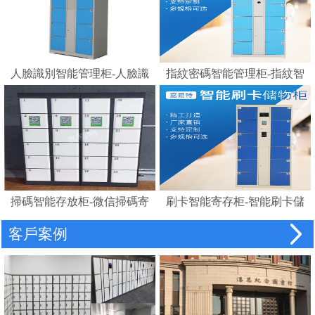
人臉識別智能管理柜-人臉識
指紋密碼智能管理柜-指紋智
別存包柜指紋智能電子寄存
能電子寄存柜
柜
掃碼智能存放柜-微信掃碼寄
刷卡智能寄存柜-智能刷卡儲
存柜
物柜 IC卡電子感應自助存包
客戶案例
柜