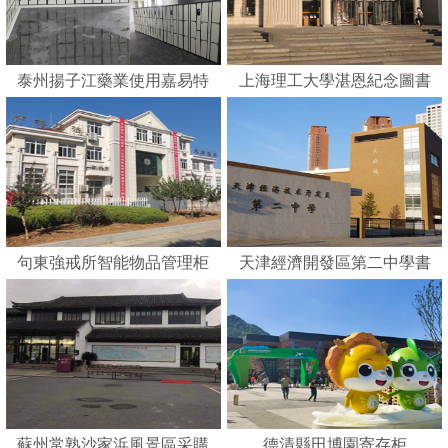
泰州揚子江藥業使用嘉易特
上海理工大學湛恩紀念圖書
刷卡智能柜
館
句東強戒所智能物品管理柜
天津經濟開發區第二中學書
包柜
蘇州常熟沙家浜風景區采購
德清縣田博園寄存柜