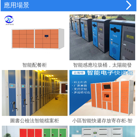
應用場景
智能配餐柜
智能感應垃圾桶，太陽能發
電，智能垃圾分類的好幫手
---蘇州嘉易特電子科技有限
公司
圖書公檢法智能檔案柜
小區智能快遞存放寄存柜-智
能化快遞柜 E郵